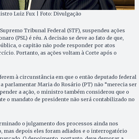
istro Luiz Fux | Foto: Divulgação
 Supremo Tribunal Federal (STF), suspendeu ações
naro (PSL) é réu. A decisão se deve ao fato de que,
ública, o capitão não pode responder por atos
cício. Portanto, as ações voltam à Corte após o
ferem à circunstância em que o então deputado federal
 a parlamentar Maria do Rosário (PT) não “merecia ser
spender a ação, o ministro também considerou que o
te o mandato de presidente não será contabilizado no
erminado o julgamento dos processos ainda nos
 mas depois eles foram adiados e o interrogatório
marcado. O depoimento, portanto, deve demorar a