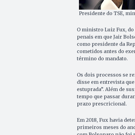
Presidente do TSE, min
O ministro Luiz Fux, do
penais em que Jair Bolso
como presidente da Rep
cometidos antes do exer
término do mandato.
Os dois processos se re
disse em entrevista que
estuprada”. Além de su
tempo que passar duran
prazo prescricional.
Em 2018, Fux havia det
primeiros meses do ano,
com Bolsonaro não foi 