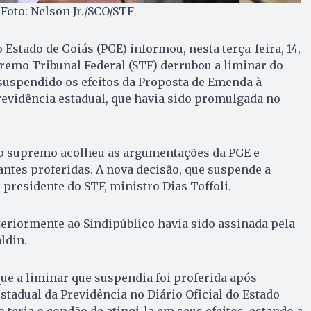
 Foto: Nelson Jr./SCO/STF
Estado de Goiás (PGE) informou, nesta terça-feira, 14,
remo Tribunal Federal (STF) derrubou a liminar do
suspendido os efeitos da Proposta de Emenda à
revidência estadual, que havia sido promulgada no
 o supremo acolheu as argumentações da PGE e
ntes proferidas. A nova decisão, que suspende a
 presidente do STF, ministro Dias Toffoli.
eriormente ao Sindipúblico havia sido assinada pela
ldin.
e a liminar que suspendia foi proferida após
stadual da Previdência no Diário Oficial do Estado
 teria o condão de atingi-la em seus efeitos, estando a