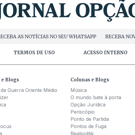
ECEBA AS NOTÍCIAS NO SEU WHATSAPP
RECEBA NOV
TERMOS DE USO
ACESSO INTERNO
 e Blogs
Colunas e Blogs
 da Guerra Oriente Médio
Música
izer
O mundo bate à porta
ica
Opção Jurídica
Periscópio
Ponto de Partida
Pocus
Pontos de Fuga
a
Realpolitik