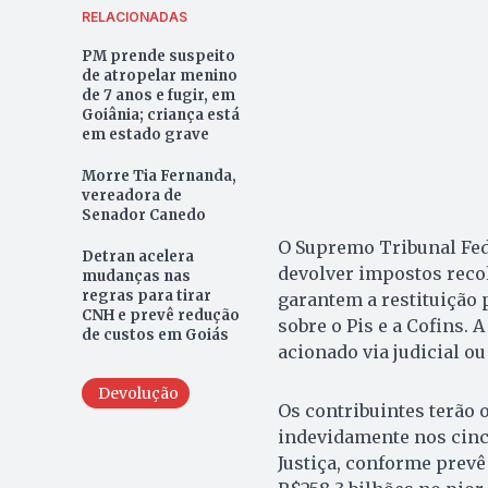
RELACIONADAS
PM prende suspeito
de atropelar menino
de 7 anos e fugir, em
Goiânia; criança está
em estado grave
Morre Tia Fernanda,
vereadora de
Senador Canedo
O Supremo Tribunal Feder
Detran acelera
devolver impostos reco
mudanças nas
regras para tirar
garantem a restituição
CNH e prevê redução
sobre o Pis e a Cofins. 
de custos em Goiás
acionado via judicial ou 
Devolução
Os contribuintes terão 
indevidamente nos cinc
Justiça, conforme prevê 