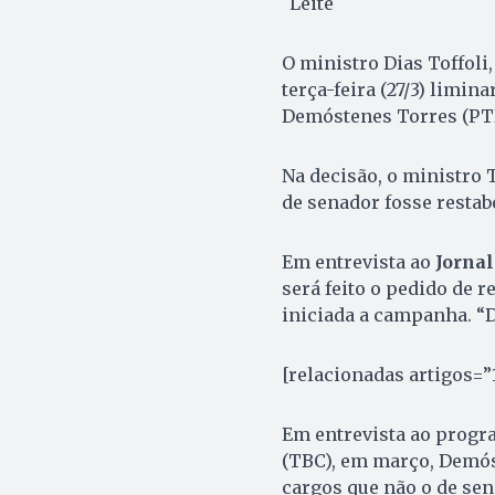
Leite
O ministro Dias Toffoli
terça-feira (27/3) limin
Demóstenes Torres (PTB
Na decisão, o ministro 
de senador fosse restabe
Em entrevista ao
Jornal
será feito o pedido de r
iniciada a campanha. “D
[relacionadas artigos=”1
Em entrevista ao progra
(TBC), em março, Demós
cargos que não o de sen