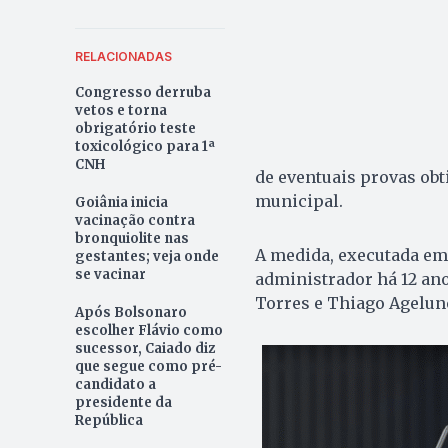
RELACIONADAS
Congresso derruba
vetos e torna
obrigatório teste
toxicológico para 1ª
CNH
de eventuais provas obt
municipal.
Goiânia inicia
vacinação contra
bronquiolite nas
A medida, executada em 1
gestantes; veja onde
se vacinar
administrador há 12 an
Torres e Thiago Agelun
Após Bolsonaro
escolher Flávio como
sucessor, Caiado diz
que segue como pré-
candidato a
presidente da
República