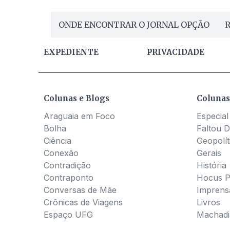
ONDE ENCONTRAR O JORNAL OPÇÃO
R
EXPEDIENTE
PRIVACIDADE
Colunas e Blogs
Colunas
Araguaia em Foco
Especial
Bolha
Faltou D
Ciência
Geopolít
Conexão
Gerais
Contradição
História
Contraponto
Hocus 
Conversas de Mãe
Imprens
Crônicas de Viagens
Livros
Espaço UFG
Machadia