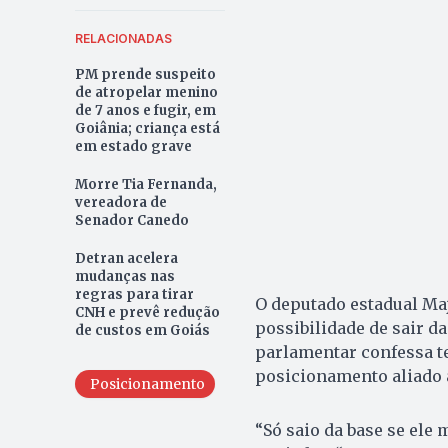
RELACIONADAS
PM prende suspeito
de atropelar menino
de 7 anos e fugir, em
Goiânia; criança está
em estado grave
Morre Tia Fernanda,
vereadora de
Senador Canedo
Detran acelera
mudanças nas
regras para tirar
O deputado estadual Maj
CNH e prevê redução
possibilidade de sair d
de custos em Goiás
parlamentar confessa te
posicionamento aliado 
Posicionamento
“Só saio da base se ele m