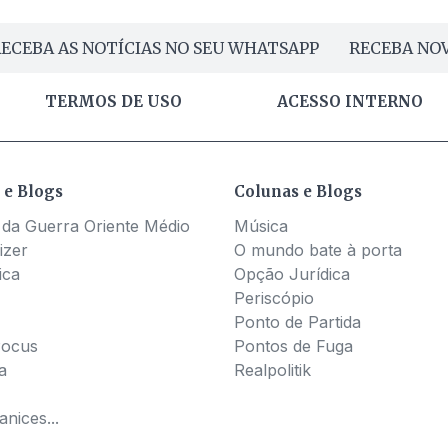
ECEBA AS NOTÍCIAS NO SEU WHATSAPP
RECEBA NOV
TERMOS DE USO
ACESSO INTERNO
 e Blogs
Colunas e Blogs
 da Guerra Oriente Médio
Música
izer
O mundo bate à porta
ica
Opção Jurídica
Periscópio
Ponto de Partida
Pocus
Pontos de Fuga
a
Realpolitik
nices...