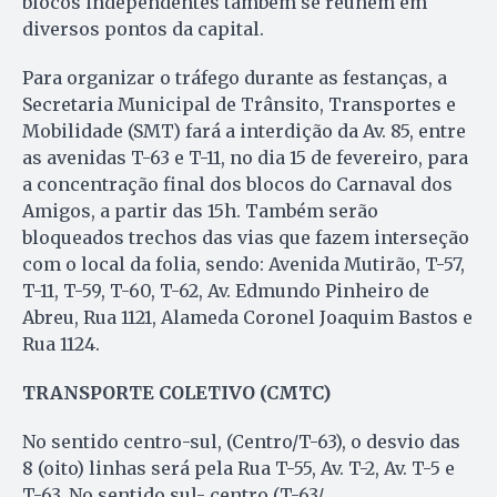
blocos independentes também se reúnem em
diversos pontos da capital.
Para organizar o tráfego durante as festanças, a
Secretaria Municipal de Trânsito, Transportes e
Mobilidade (SMT) fará a interdição da Av. 85, entre
as avenidas T-63 e T-11, no dia 15 de fevereiro, para
a concentração final dos blocos do Carnaval dos
Amigos, a partir das 15h. Também serão
bloqueados trechos das vias que fazem interseção
com o local da folia, sendo: Avenida Mutirão, T-57,
T-11, T-59, T-60, T-62, Av. Edmundo Pinheiro de
Abreu, Rua 1121, Alameda Coronel Joaquim Bastos e
Rua 1124.
TRANSPORTE COLETIVO (CMTC)
No sentido centro-sul, (Centro/T-63), o desvio das
8 (oito) linhas será pela Rua T-55, Av. T-2, Av. T-5 e
T-63. No sentido sul- centro (T-63/