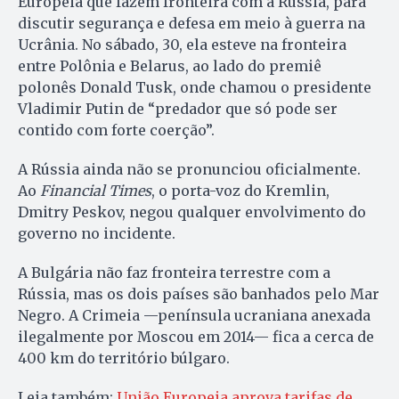
Europeia que fazem fronteira com a Rússia, para
discutir segurança e defesa em meio à guerra na
Ucrânia. No sábado, 30, ela esteve na fronteira
entre Polônia e Belarus, ao lado do premiê
polonês Donald Tusk, onde chamou o presidente
Vladimir Putin de “predador que só pode ser
contido com forte coerção”.
A Rússia ainda não se pronunciou oficialmente.
Ao
Financial Times
, o porta-voz do Kremlin,
Dmitry Peskov, negou qualquer envolvimento do
governo no incidente.
A Bulgária não faz fronteira terrestre com a
Rússia, mas os dois países são banhados pelo Mar
Negro. A Crimeia —península ucraniana anexada
ilegalmente por Moscou em 2014— fica a cerca de
400 km do território búlgaro.
Leia também:
União Europeia aprova tarifas de