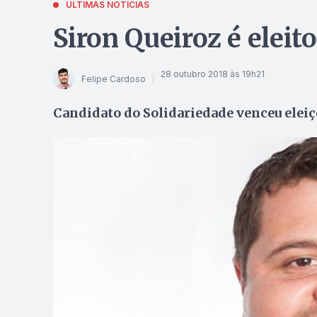
ÚLTIMAS NOTÍCIAS
Siron Queiroz é eleit
28 outubro 2018 às 19h21
Felipe Cardoso
Candidato do Solidariedade venceu elei