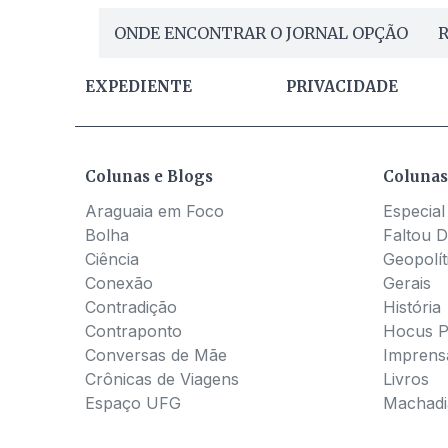
ONDE ENCONTRAR O JORNAL OPÇÃO
R
EXPEDIENTE
PRIVACIDADE
Colunas e Blogs
Colunas
Araguaia em Foco
Especial
Bolha
Faltou D
Ciência
Geopolít
Conexão
Gerais
Contradição
História
Contraponto
Hocus 
Conversas de Mãe
Imprens
Crônicas de Viagens
Livros
Espaço UFG
Machadia