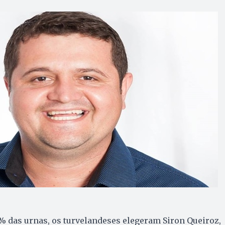
% das urnas, os turvelandeses elegeram Siron Queiroz,