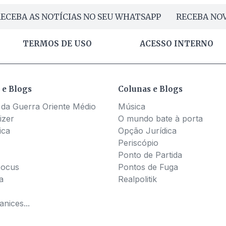
ECEBA AS NOTÍCIAS NO SEU WHATSAPP
RECEBA NOV
TERMOS DE USO
ACESSO INTERNO
 e Blogs
Colunas e Blogs
 da Guerra Oriente Médio
Música
izer
O mundo bate à porta
ica
Opção Jurídica
Periscópio
Ponto de Partida
Pocus
Pontos de Fuga
a
Realpolitik
nices...