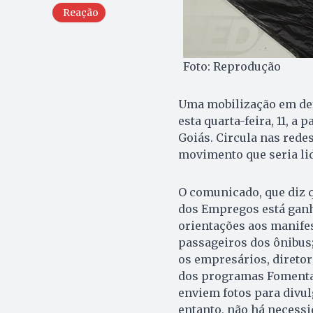
Reação
Foto: Reprodução
Uma mobilização em def
esta quarta-feira, 11, a 
Goiás. Circula nas rede
movimento que seria li
O comunicado, que diz q
dos Empregos está ganh
orientações aos manifes
passageiros dos ônibus;
os empresários, diretor
dos programas Fomentar
enviem fotos para divul
entanto, não há necessi