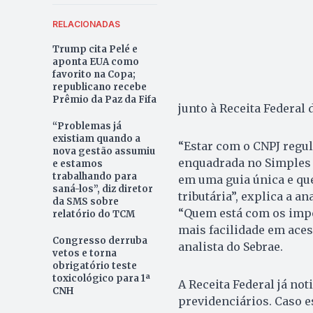
RELACIONADAS
Trump cita Pelé e
aponta EUA como
favorito na Copa;
republicano recebe
Prêmio da Paz da Fifa
junto à Receita Federal d
“Problemas já
existiam quando a
“Estar com o CNPJ regu
nova gestão assumiu
enquadrada no Simples N
e estamos
trabalhando para
em uma guia única e que
saná-los”, diz diretor
tributária”, explica a an
da SMS sobre
“Quem está com os impo
relatório do TCM
mais facilidade em acess
Congresso derruba
analista do Sebrae.
vetos e torna
obrigatório teste
toxicológico para 1ª
A Receita Federal já no
CNH
previdenciários. Caso e