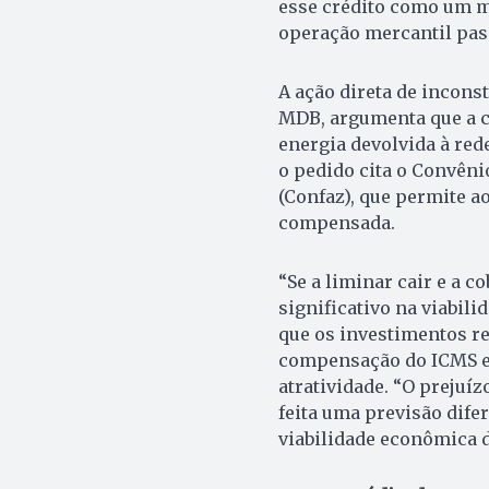
esse crédito como um 
operação mercantil pass
A ação direta de inconst
MDB, argumenta que a co
energia devolvida à red
o pedido cita o Convêni
(Confaz), que permite a
compensada.
“Se a liminar cair e a 
significativo na viabili
que os investimentos r
compensação do ICMS e,
atratividade. “O prejuíz
feita uma previsão difer
viabilidade econômica 