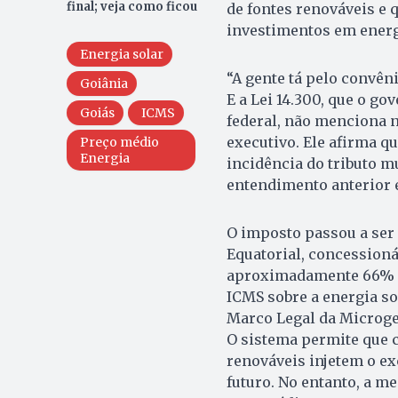
final; veja como ficou
de fontes renováveis e
investimentos em energ
Energia solar
“A gente tá pelo convên
Goiânia
E a Lei 14.300, que o g
Goiás
ICMS
federal, não menciona n
executivo. Ele afirma q
Preço médio
Energia
incidência do tributo m
entendimento anterior e
O imposto passou a ser 
Equatorial, concessioná
aproximadamente 66% sob
ICMS sobre a energia s
Marco Legal da Microge
O sistema permite que 
renováveis injetem o e
futuro. No entanto, a m