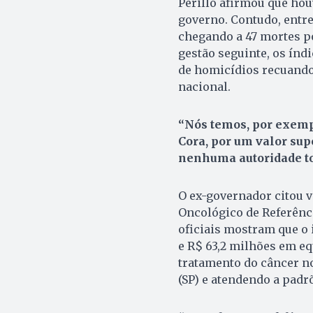
Perillo afirmou que ho
governo. Contudo, entre
chegando a 47 mortes po
gestão seguinte, os índ
de homicídios recuando 
nacional.
“Nós temos, por exempl
Cora, por um valor sup
nenhuma autoridade to
O ex-governador citou 
Oncológico de Referênci
oficiais mostram que o 
e R$ 63,2 milhões em e
tratamento do câncer no
(SP) e atendendo a padr