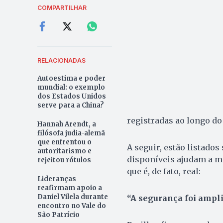
COMPARTILHAR
RELACIONADAS
Autoestima e poder
mundial: o exemplo
dos Estados Unidos
serve para a China?
registradas ao longo do 
Hannah Arendt, a
filósofa judia-alemã
que enfrentou o
A seguir, estão listados
autoritarismo e
disponíveis ajudam a mo
rejeitou rótulos
que é, de fato, real:
Lideranças
reafirmam apoio a
Daniel Vilela durante
“A segurança foi ampli
encontro no Vale do
São Patrício