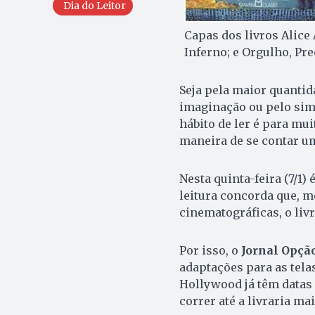
Dia do Leitor
Capas dos livros Alice
Inferno; e Orgulho, Pr
Seja pela maior quantida
imaginação ou pelo simp
hábito de ler é para mui
maneira de se contar um
Nesta quinta-feira (7/1
leitura concorda que, 
cinematográficas, o liv
Por isso, o
Jornal Opçã
adaptações para as tela
Hollywood já têm datas
correr até a livraria m