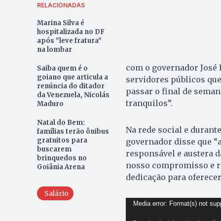
RELACIONADAS
Marina Silva é
hospitalizada no DF
após "leve fratura"
na lombar
com o governador José 
Saiba quem é o
goiano que articula a
servidores públicos qu
renúncia do ditador
passar o final de semana
da Venezuela, Nicolás
tranquilos”.
Maduro
Natal do Bem:
Na rede social e durant
famílias terão ônibus
gratuitos para
governador disse que “a
buscarem
responsável e austera da
brinquedos no
nosso compromisso e re
Goiânia Arena
dedicação para oferecer
Salário
Tocador
Media error: Format(s) not sup
de