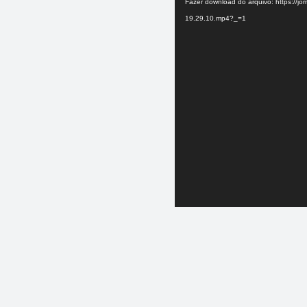
Fazer download do arquivo: https://j
vídeo
19.29.10.mp4?_=1