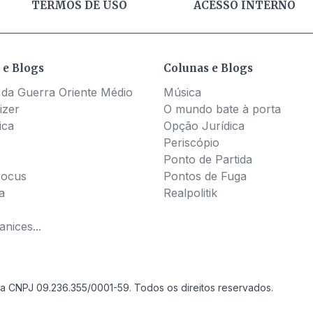
TERMOS DE USO
ACESSO INTERNO
 e Blogs
Colunas e Blogs
 da Guerra Oriente Médio
Música
izer
O mundo bate à porta
ica
Opção Jurídica
Periscópio
Ponto de Partida
Pocus
Pontos de Fuga
a
Realpolitik
nices...
a CNPJ 09.236.355/0001-59. Todos os direitos reservados.