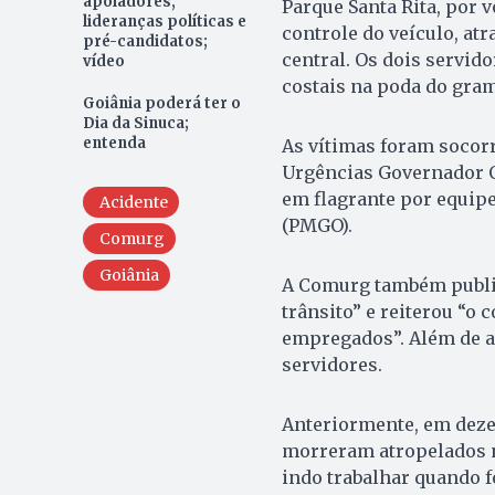
apoiadores,
Parque Santa Rita, por 
lideranças políticas e
controle do veículo, at
pré-candidatos;
central. Os dois servid
vídeo
costais na poda do gram
Goiânia poderá ter o
Dia da Sinuca;
entenda
As vítimas foram socor
Urgências Governador Ot
em flagrante por equipe
Acidente
(PMGO).
Comurg
Goiânia
A Comurg também public
trânsito” e reiterou “o
empregados”. Além de a
servidores.
Anteriormente, em deze
morreram atropelados n
indo trabalhar quando f