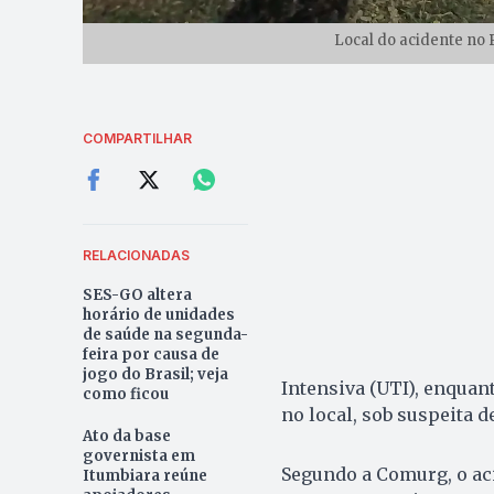
Local do acidente no 
COMPARTILHAR
RELACIONADAS
SES-GO altera
horário de unidades
de saúde na segunda-
feira por causa de
jogo do Brasil; veja
Intensiva (UTI), enquan
como ficou
no local, sob suspeita d
Ato da base
governista em
Segundo a Comurg, o ac
Itumbiara reúne