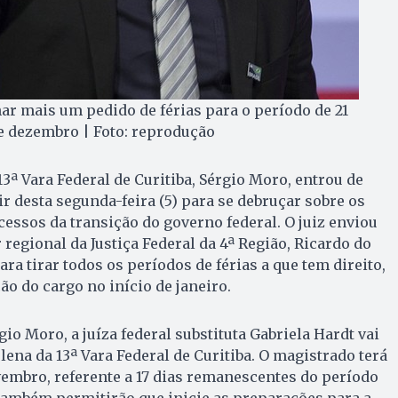
r mais um pedido de férias para o período de 21
e dezembro | Foto: reprodução
 13ª Vara Federal de Curitiba, Sérgio Moro, entrou de
tir desta segunda-feira (5) para se debruçar sobre os
cessos da transição do governo federal. O juiz enviou
regional da Justiça Federal da 4ª Região, Ricardo do
ara tirar todos os períodos de férias a que tem direito,
ão do cargo no início de janeiro.
gio Moro, a juíza federal substituta Gabriela Hardt vai
lena da 13ª Vara Federal de Curitiba. O magistrado terá
ovembro, referente a 17 dias remanescentes do período
s também permitirão que inicie as preparações para a