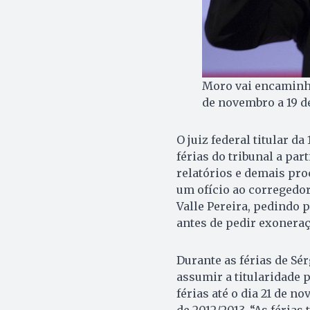
Moro vai encaminha
de novembro a 19 d
O juiz federal titular da
férias do tribunal a par
relatórios e demais pro
um ofício ao corregedor 
Valle Pereira, pedindo p
antes de pedir exoneraç
Durante as férias de Sér
assumir a titularidade p
férias até o dia 21 de n
de 2012/2013. “As féria