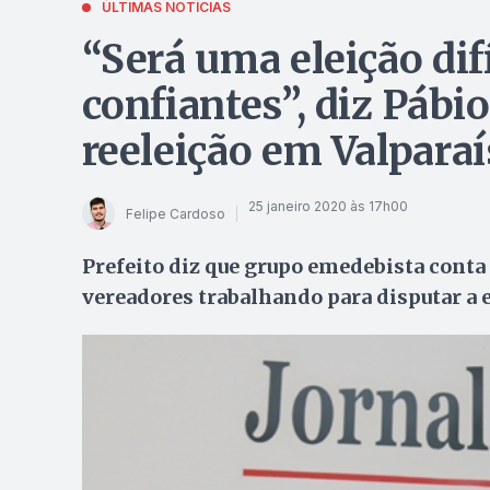
ÚLTIMAS NOTÍCIAS
“Será uma eleição dif
confiantes”, diz Páb
reeleição em Valpara
25 janeiro 2020 às 17h00
Felipe Cardoso
Prefeito diz que grupo emedebista conta
vereadores trabalhando para disputar a 