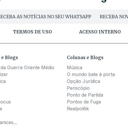
ECEBA AS NOTÍCIAS NO SEU WHATSAPP
RECEBA NOV
TERMOS DE USO
ACESSO INTERNO
 e Blogs
Colunas e Blogs
 da Guerra Oriente Médio
Música
izer
O mundo bate à porta
ica
Opção Jurídica
Periscópio
Ponto de Partida
Pocus
Pontos de Fuga
a
Realpolitik
nices...