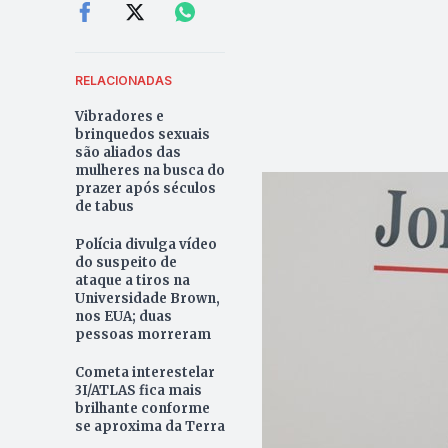
RELACIONADAS
Vibradores e
brinquedos sexuais
são aliados das
mulheres na busca do
prazer após séculos
de tabus
Polícia divulga vídeo
do suspeito de
ataque a tiros na
Universidade Brown,
nos EUA; duas
pessoas morreram
Cometa interestelar
3I/ATLAS fica mais
brilhante conforme
se aproxima da Terra