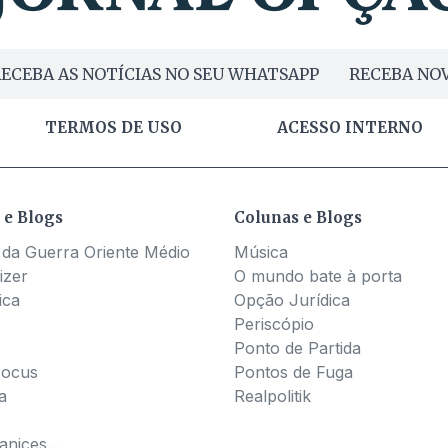
ECEBA AS NOTÍCIAS NO SEU WHATSAPP
RECEBA NOV
TERMOS DE USO
ACESSO INTERNO
 e Blogs
Colunas e Blogs
 da Guerra Oriente Médio
Música
izer
O mundo bate à porta
ica
Opção Jurídica
Periscópio
Ponto de Partida
Pocus
Pontos de Fuga
a
Realpolitik
nices...