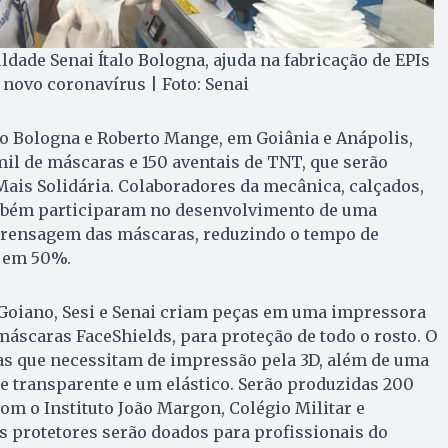
ldade Senai Ítalo Bologna, ajuda na fabricação de EPIs
novo coronavírus | Foto: Senai
lo Bologna e Roberto Mange, em Goiânia e Anápolis,
il de máscaras e 150 aventais de TNT, que serão
Mais Solidária. Colaboradores da mecânica, calçados,
ambém participaram no desenvolvimento de uma
 prensagem das máscaras, reduzindo o tempo de
 em 50%.
 Goiano, Sesi e Senai criam peças em uma impressora
máscaras FaceShields, para proteção de todo o rosto. O
ças que necessitam de impressão pela 3D, além de uma
o e transparente e um elástico. Serão produzidas 200
m o Instituto João Margon, Colégio Militar e
s protetores serão doados para profissionais do