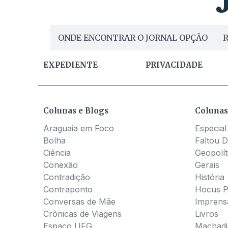
ONDE ENCONTRAR O JORNAL OPÇÃO
R
EXPEDIENTE
PRIVACIDADE
Colunas e Blogs
Colunas
Araguaia em Foco
Especial
Bolha
Faltou D
Ciência
Geopolít
Conexão
Gerais
Contradição
História
Contraponto
Hocus 
Conversas de Mãe
Imprens
Crônicas de Viagens
Livros
Espaço UFG
Machadia