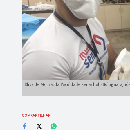
Elivã de Moura, da Faculdade Senai Ítalo Bologna, aju
COMPARTILHAR