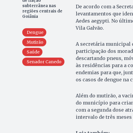
de fiação
subterrânea nas
De acordo com a Secreta
regiões centrais de
levantamentos que iden
Goiânia
Aedes aegypti. No últim
Vila Galvão.
Dengue
Mutirão
A secretária municipal 
participação dos morado
Saúde
descartando pneus, móv
Senador Canedo
às residências para a 
endemias para que, jun
os casos de dengue na c
Além do mutirão, a vaci
do município para crian
com a segunda dose atr
intervalo de três meses 
Leia também: