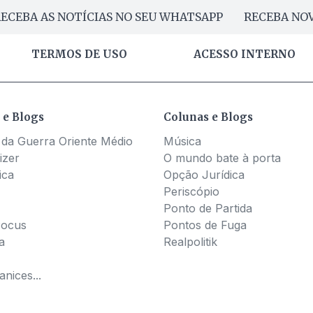
ECEBA AS NOTÍCIAS NO SEU WHATSAPP
RECEBA NOV
TERMOS DE USO
ACESSO INTERNO
 e Blogs
Colunas e Blogs
 da Guerra Oriente Médio
Música
izer
O mundo bate à porta
ica
Opção Jurídica
Periscópio
Ponto de Partida
Pocus
Pontos de Fuga
a
Realpolitik
nices...