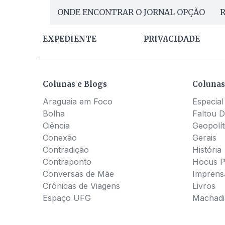
ONDE ENCONTRAR O JORNAL OPÇÃO
R
EXPEDIENTE
PRIVACIDADE
Colunas e Blogs
Colunas
Araguaia em Foco
Especial
Bolha
Faltou D
Ciência
Geopolít
Conexão
Gerais
Contradição
História
Contraponto
Hocus 
Conversas de Mãe
Imprens
Crônicas de Viagens
Livros
Espaço UFG
Machadia