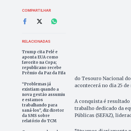
COMPARTILHAR
RELACIONADAS
Trump cita Pelé e
aponta EUA como
favorito na Copa;
republicano recebe
Prêmio da Paz da Fifa
do Tesouro Nacional do
“Problemas já
acontecerá no dia 25 de
existiam quando a
nova gestão assumiu
e estamos
A conquista é resultado
trabalhando para
trabalho dedicado da eq
saná-los”, diz diretor
Públicas (SEFAZ), lider
da SMS sobre
relatório do TCM
“Atuamos diariamente pa