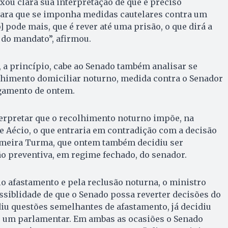
xou clara sua interpretação de que é preciso
para que se imponha medidas cautelares contra um
] pode mais, que é rever até uma prisão, o que dirá a
 do mandato”, afirmou.
, a princípio, cabe ao Senado também analisar se
lhimento domiciliar noturno, medida contra o Senador
gamento de ontem.
terpretar que o recolhimento noturno impõe, na
e Aécio, o que entraria em contradição com a decisão
meira Turma, que ontem também decidiu ser
ão preventiva, em regime fechado, do senador.
o afastamento e pela reclusão noturna, o ministro
ssiblidade de que o Senado possa reverter decisões do
idiu questões semelhantes de afastamento, já decidiu
de um parlamentar. Em ambas as ocasiões o Senado