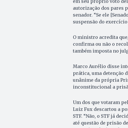
em seu próprio voto dei
autorização dos pares 
senador. “Se ele [Senado
suspensão do exercício
O ministro acredita que
confirma ou não o reco
também imposta no jul
Marco Aurélio disse in
prática, uma detenção d
unânime da própria Pri
inconstitucional a pris
Um dos que votaram pel
Luiz Fux descartou a po
STF. “Não, o STF já dec
até questão de prisão 