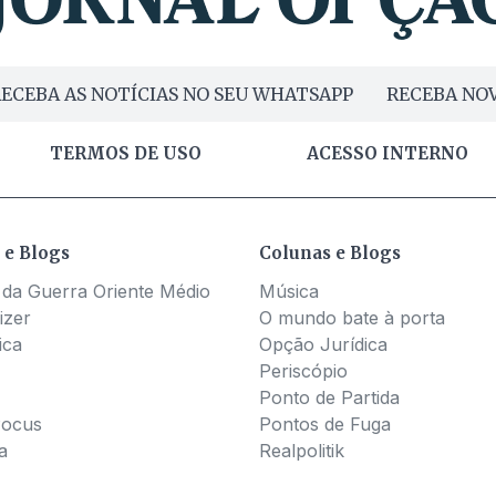
ECEBA AS NOTÍCIAS NO SEU WHATSAPP
RECEBA NOV
TERMOS DE USO
ACESSO INTERNO
 e Blogs
Colunas e Blogs
 da Guerra Oriente Médio
Música
izer
O mundo bate à porta
ica
Opção Jurídica
Periscópio
Ponto de Partida
Pocus
Pontos de Fuga
a
Realpolitik