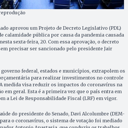
 reprodução
nado aprovou um Projeto de Decreto Legislativo (PDL)
 de calamidade pública por causa da pandemia causada
nesta sexta-feira, 20. Com essa aprovação, o decreto
sem precisar ser sancionado pelo presidente Jair
 governo federal, estados e municípios, extrapolem os
 orçamentária para realizar investimentos no controle
A medida visa reduzir os impactos do coronavírus na
 em geral. Esta é a primeira vez que o país entra em
m a Lei de Responsabilidade Fiscal (LRF) em vigor.
saúde do presidente do Senado, Davi Alcolumbre (DEM-
o para o coronavírus, o sistema de votação foi mediado
enador Antonio Anastasia, que conduziu os trabalhos