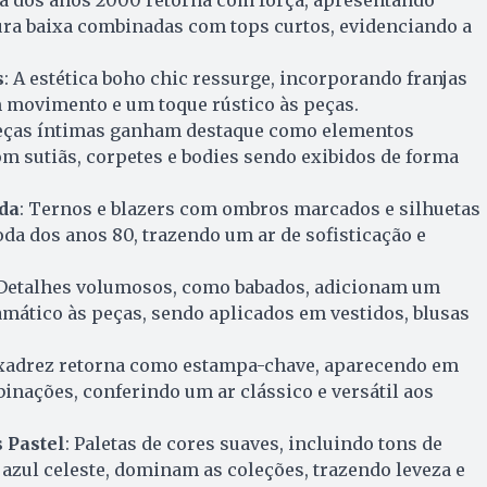
tura baixa combinadas com tops curtos, evidenciando a
s
: A estética boho chic ressurge, incorporando franjas
 movimento e um toque rústico às peças.
Peças íntimas ganham destaque como elementos
om sutiãs, corpetes e bodies sendo exibidos de forma
ada
: Ternos e blazers com ombros marcados e silhuetas
a dos anos 80, trazendo um ar de sofisticação e
 Detalhes volumosos, como babados, adicionam um
mático às peças, sendo aplicados em vestidos, blusas
 xadrez retorna como estampa-chave, aparecendo em
inações, conferindo um ar clássico e versátil aos
 Pastel
: Paletas de cores suaves, incluindo tons de
 azul celeste, dominam as coleções, trazendo leveza e