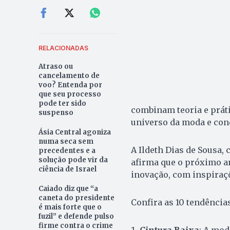
RELACIONADAS
Atraso ou
cancelamento de
voo? Entenda por
que seu processo
pode ter sido
combinam teoria e práti
suspenso
universo da moda e con
Ásia Central agoniza
numa seca sem
A Ildeth Dias de Sousa,
precedentes e a
solução pode vir da
afirma que o próximo a
ciência de Israel
inovação, com inspiraç
Caiado diz que “a
caneta do presidente
Confira as 10 tendência
é mais forte que o
fuzil” e defende pulso
firme contra o crime
Cintura Baixa
: A mod