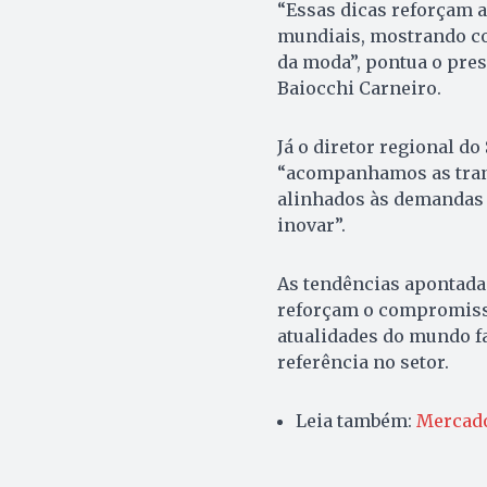
“Essas dicas reforçam 
mundiais, mostrando c
da moda”, pontua o pre
Baiocchi Carneiro.
Já o diretor regional d
“acompanhamos as tran
alinhados às demandas 
inovar”.
As tendências apontada
reforçam o compromisso
atualidades do mundo f
referência no setor.
Leia também:
Mercado