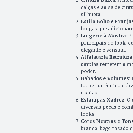
calças e saias de cin
silhueta.
Estilo Boho e Franja
longas que adicionam
Lingerie à Mostra
: 
principais do look, c
elegante e sensual.
Alfaiataria Estrutur
amplas remetem à mod
poder.
Babados e Volumes
:
toque romântico e dra
e saias.
Estampas Xadrez
: O
diversas peças e comb
looks.
Cores Neutras e Tons
branco, bege rosado e