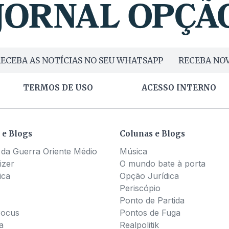
ECEBA AS NOTÍCIAS NO SEU WHATSAPP
RECEBA NOV
TERMOS DE USO
ACESSO INTERNO
 e Blogs
Colunas e Blogs
 da Guerra Oriente Médio
Música
izer
O mundo bate à porta
ica
Opção Jurídica
Periscópio
Ponto de Partida
Pocus
Pontos de Fuga
a
Realpolitik