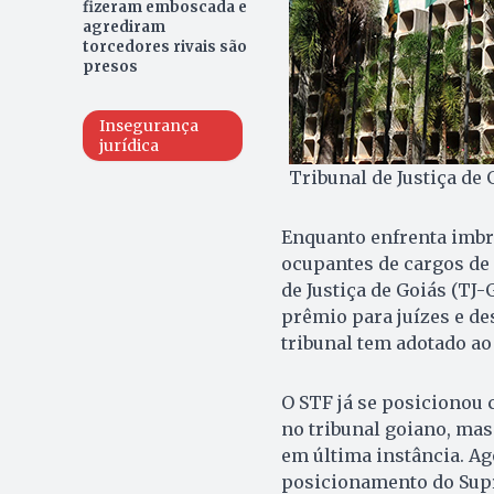
fizeram emboscada e
agrediram
torcedores rivais são
presos
Insegurança
jurídica
Tribunal de Justiça de 
Enquanto enfrenta imbró
ocupantes de cargos de
de Justiça de Goiás (TJ
prêmio para juízes e d
tribunal tem adotado ao
O STF já se posicionou
no tribunal goiano, mas
em última instância. Ag
posicionamento do Supr