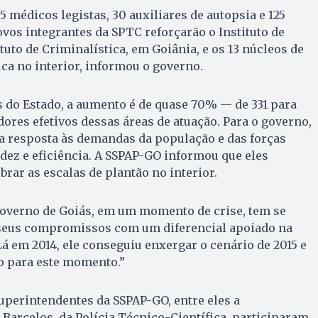
 médicos legistas, 30 auxiliares de autopsia e 125
ovos integrantes da SPTC reforçarão o Instituto de
tuto de Criminalística, em Goiânia, e os 13 núcleos de
ica no interior, informou o governo.
do Estado, a aumento é de quase 70% — de 331 para
dores efetivos dessas áreas de atuação. Para o governo,
r a resposta às demandas da população e das forças
dez e eficiência. A SSPAP-GO informou que eles
brar as escalas de plantão no interior.
governo de Goiás, em um momento de crise, tem se
seus compromissos com um diferencial apoiado na
Lá em 2014, ele conseguiu enxergar o cenário de 2015 e
o para este momento.”
superintendentes da SSPAP-GO, entre eles a
Barcelos, da Polícia Técnico-Científica, participaram