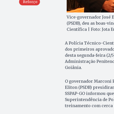
Reforço
Vice-governador José E
(PSDB), deu as boas-vi
Científica | Foto: Jota 
A Polícia Técnico-Cientí
dos primeiros aprovad
desta segunda-feira (2/5
Administração Penitenc
Goiânia.
O governador Marconi Pe
Eliton (PSDB) presidira
SSPAP-GO informou que a
Superintendência de Pol
treinamento com cerca d