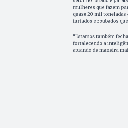
setor no Estado e para
mulheres que fazem parte
quase 20 mil toneladas 
furtados e roubados que
“Estamos também fechan
fortalecendo a inteligê
atuando de maneira mais