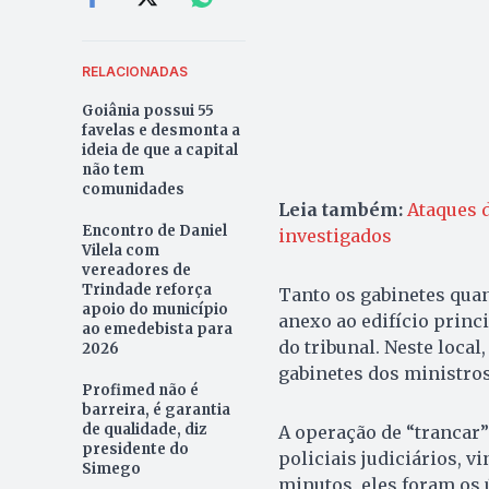
RELACIONADAS
Goiânia possui 55
favelas e desmonta a
ideia de que a capital
não tem
comunidades
Leia também:
Ataques d
Encontro de Daniel
investigados
Vilela com
vereadores de
Trindade reforça
Tanto os gabinetes quan
apoio do município
anexo ao edifício princ
ao emedebista para
do tribunal. Neste local
2026
gabinetes dos ministros
Profimed não é
barreira, é garantia
de qualidade, diz
A operação de “trancar”
presidente do
policiais judiciários, v
Simego
minutos, eles foram os 