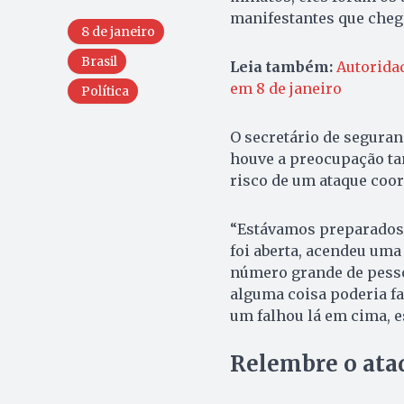
manifestantes que cheg
8 de janeiro
Brasil
Leia também:
Autorida
em 8 de janeiro
Política
O secretário de seguranç
houve a preocupação ta
risco de um ataque coo
“Estávamos preparados 
foi aberta, acendeu um
número grande de pessoa
alguma coisa poderia fa
um falhou lá em cima, es
Relembre o ata