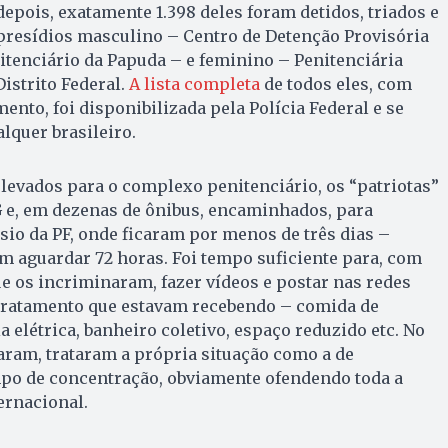
pois, exatamente 1.398 deles foram detidos, triados e
resídios masculino – Centro de Detenção Provisória
tenciário da Papuda – e feminino – Penitenciária
istrito Federal.
A lista completa
de todos eles, com
ento, foi disponibilizada pela Polícia Federal e se
lquer brasileiro.
levados para o complexo penitenciário, os “patriotas”
 e, em dezenas de ônibus, encaminhados, para
ásio da PF, onde ficaram por menos de três dias –
m aguardar 72 horas. Foi tempo suficiente para, com
 os incriminaram, fazer vídeos e postar nas redes
tratamento que estavam recebendo – comida de
a elétrica, banheiro coletivo, espaço reduzido etc. No
aram, trataram a própria situação como a de
po de concentração, obviamente ofendendo toda a
ernacional.