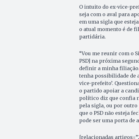
O intuito do ex-vice-pre
seja com o aval para ap
em uma sigla que esteja 
o atual momento é de fi
partidária.
“Vou me reunir com o S
PSD] na próxima segunda
definir a minha filiaçã
tenha possibilidade de a
vice-prefeito’. Question
o partido apoiar a cand
político diz que confia 
pela sigla, ou por outr
que o PSD não esteja f
pode ser uma porta de a
[relacionadas artigos=