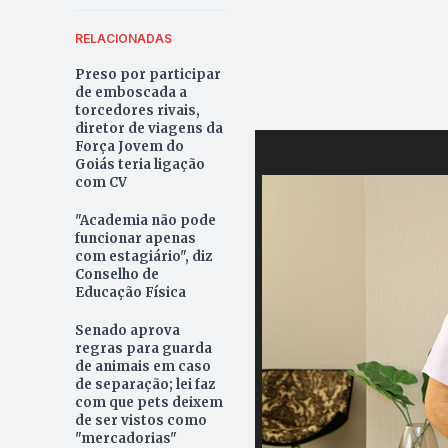
RELACIONADAS
Preso por participar
de emboscada a
torcedores rivais,
diretor de viagens da
Força Jovem do
Goiás teria ligação
com CV
"Academia não pode
funcionar apenas
com estagiário", diz
Conselho de
Educação Física
Senado aprova
regras para guarda
de animais em caso
de separação; lei faz
com que pets deixem
de ser vistos como
"mercadorias"