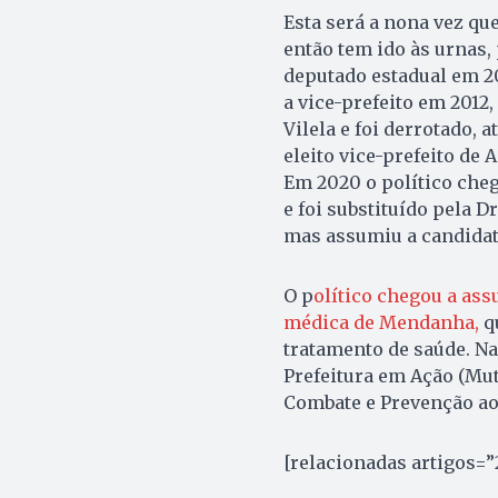
Esta será a nona vez que
então tem ido às urnas, 
deputado estadual em 20
a vice-prefeito em 2012
Vilela e foi derrotado, a
eleito vice-prefeito d
Em 2020 o político cheg
e foi substituído pela D
mas assumiu a candidatu
O p
olítico chegou a ass
médica de Mendanha,
qu
tratamento de saúde. Na 
Prefeitura em Ação (Mut
Combate e Prevenção a
[relacionadas artigos=”