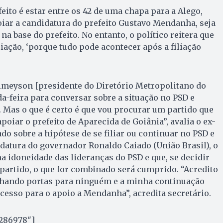
feito é estar entre os 42 de uma chapa para a Alego,
oiar a candidatura do prefeito Gustavo Mendanha, seja
na base do prefeito. No entanto, o político reitera que
liação, ‘porque tudo pode acontecer após a filiação
imeyson [presidente do Diretório Metropolitano do
-feira para conversar sobre a situação no PSD e
o. Mas o que é certo é que vou procurar um partido que
poiar o prefeito de Aparecida de Goiânia”, avalia o ex-
ado sobre a hipótese de se filiar ou continuar no PSD e
idatura do governador Ronaldo Caiado (União Brasil), o
na idoneidade das lideranças do PSD e que, se decidir
o partido, o que for combinado será cumprido. “Acredito
echando portas para ninguém e a minha continuação
cesso para o apoio a Mendanha”, acredita secretário.
”286978″]