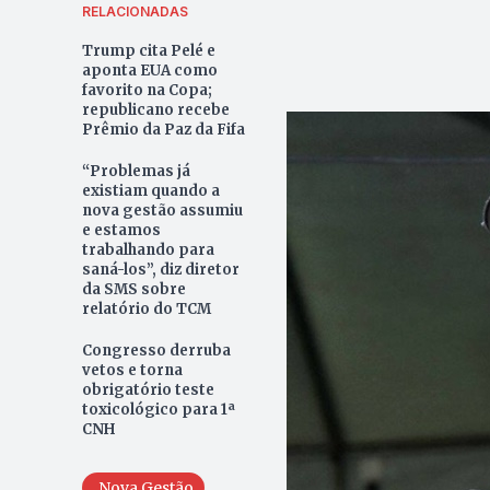
RELACIONADAS
Trump cita Pelé e
aponta EUA como
favorito na Copa;
republicano recebe
Prêmio da Paz da Fifa
“Problemas já
existiam quando a
nova gestão assumiu
e estamos
trabalhando para
saná-los”, diz diretor
da SMS sobre
relatório do TCM
Congresso derruba
vetos e torna
obrigatório teste
toxicológico para 1ª
CNH
Nova Gestão