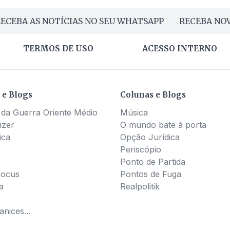
ECEBA AS NOTÍCIAS NO SEU WHATSAPP
RECEBA NOV
TERMOS DE USO
ACESSO INTERNO
 e Blogs
Colunas e Blogs
 da Guerra Oriente Médio
Música
izer
O mundo bate à porta
ica
Opção Jurídica
Periscópio
Ponto de Partida
Pocus
Pontos de Fuga
a
Realpolitik
nices...