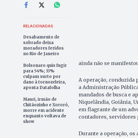
RELACIONADAS
Desabamento de
sobrado deixa
moradores feridos
no Rio de Janeiro
ainda não se manifestou
Bolsonaro quis fugir
para 54%; 33%
culpam surto por
A operação, conduzida 
dano à tornozeleira,
a Administração Pública
aponta Datafolha
mandados de busca e ap
Mauri, irmão de
Niquelândia, Goiânia, U
Chitãozinho e Xororó,
em flagrante de um adv
morre em acidente
enquanto voltava de
contadores, servidores 
show
Durante a operação, os 