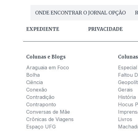
ONDE ENCONTRAR O JORNAL OPÇÃO
R
EXPEDIENTE
PRIVACIDADE
Colunas e Blogs
Colunas
Araguaia em Foco
Especial
Bolha
Faltou D
Ciência
Geopolít
Conexão
Gerais
Contradição
História
Contraponto
Hocus 
Conversas de Mãe
Imprens
Crônicas de Viagens
Livros
Espaço UFG
Machadia