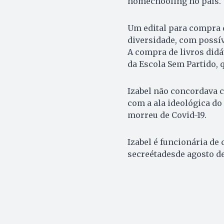
homechooling no país.
Um edital para compra d
diversidade, com possív
A compra de livros did
da Escola Sem Partido, q
Izabel não concordava 
com a ala ideológica do
morreu de Covid-19.
Izabel é funcionária de
secreétadesde agosto de