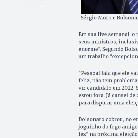
Sérgio Moro e Bolsonar
Em sua live semanal, o 
seus ministros, inclusi
enorme”. Segundo Bolson
um trabalho “excepciona
“Pessoal fala que ele va
feliz, não tem problema,
vir candidato em 2022. S
estou fora. Já cansei d
para disputar uma eleiç
Bolsonaro cobrou, no en
joguinho do fogo amigo
fez” na próxima eleição.