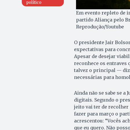
político
Em evento repleto de i
partido Aliança pelo Br
Reprodução/Youtube
O presidente Jair Bolson
expectativas para concre
Apesar de desejar viabil
reconhece os entraves 
talvez o principal — di
necessárias para homol
Ainda não se sabe se a J
digitais. Segundo o pres
jeito vai ter de recolher
fazer para março o parti
acrescentou: “Vocês ach
que eu quero. Não posso