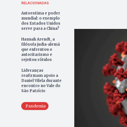
RELACIONADAS
Autoestima e poder
mundial: o exemplo
dos Estados Unidos
serve para a China?
Hannah Arendt, a
filósofa judia-alemã
que enfrentou o
autoritarismo e
rejeitou rótulos
Lideranças
reafirmam apoio a
Daniel Vilela durante
encontro no Vale do
São Patrício
Pandemia