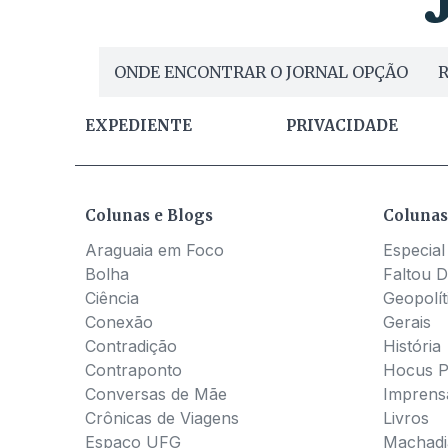
ONDE ENCONTRAR O JORNAL OPÇÃO
R
EXPEDIENTE
PRIVACIDADE
Colunas e Blogs
Colunas
Araguaia em Foco
Especial
Bolha
Faltou D
Ciência
Geopolít
Conexão
Gerais
Contradição
História
Contraponto
Hocus 
Conversas de Mãe
Imprens
Crônicas de Viagens
Livros
Espaço UFG
Machadia