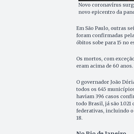
Novo coronavírus surg
novo epicentro da pan
Em São Paulo, outras se
foram confirmadas pela 
óbitos sobe para 15 no e
Os mortos, com exceção
eram acima de 60 anos.
O governador João Dória
todos os 645 municípios d
haviam 396 casos confir
todo Brasil, já são 1.02
federativas, incluindo o
18.
No Rio de Janeiro