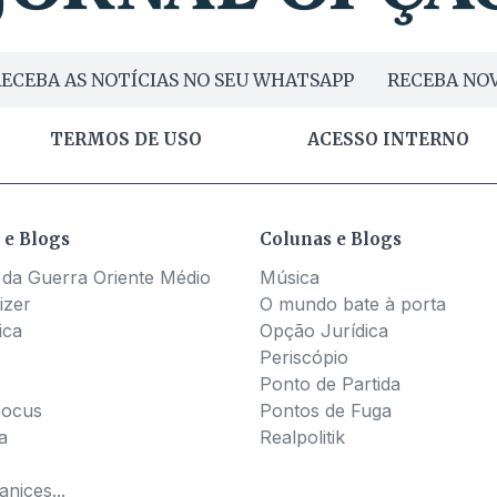
ECEBA AS NOTÍCIAS NO SEU WHATSAPP
RECEBA NOV
TERMOS DE USO
ACESSO INTERNO
 e Blogs
Colunas e Blogs
 da Guerra Oriente Médio
Música
izer
O mundo bate à porta
ica
Opção Jurídica
Periscópio
Ponto de Partida
Pocus
Pontos de Fuga
a
Realpolitik
nices...