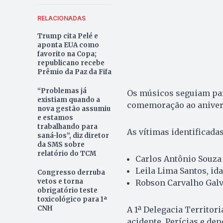
RELACIONADAS
Trump cita Pelé e
aponta EUA como
favorito na Copa;
republicano recebe
Prêmio da Paz da Fifa
“Problemas já
Os músicos seguiam par
existiam quando a
comemoração ao anivers
nova gestão assumiu
e estamos
trabalhando para
As vítimas identificadas
saná-los”, diz diretor
da SMS sobre
relatório do TCM
Carlos Antônio Souza
Leila Lima Santos, id
Congresso derruba
vetos e torna
Robson Carvalho Galvã
obrigatório teste
toxicológico para 1ª
CNH
A 1ª Delegacia Territori
acidente. Perícias e d