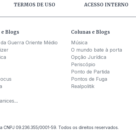
TERMOS DE USO
ACESSO INTERNO
 e Blogs
Colunas e Blogs
 da Guerra Oriente Médio
Música
izer
O mundo bate à porta
ica
Opção Jurídica
Periscópio
Ponto de Partida
Pocus
Pontos de Fuga
a
Realpolitik
nices...
a CNPJ 09.236.355/0001-59. Todos os direitos reservados.