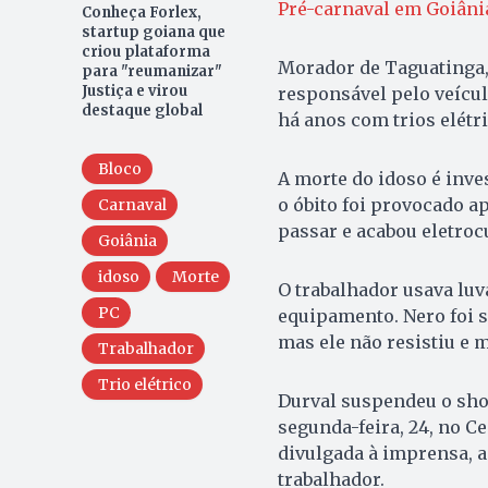
Pré-carnaval em Goiânia
Conheça Forlex,
startup goiana que
criou plataforma
Morador de Taguatinga,
para "reumanizar"
Justiça e virou
responsável pelo veícu
destaque global
há anos com trios elétr
Bloco
A morte do idoso é inves
o óbito foi provocado ap
Carnaval
passar e acabou eletrocu
Goiânia
idoso
Morte
O trabalhador usava lu
PC
equipamento. Nero foi s
mas ele não resistiu e
Trabalhador
Trio elétrico
Durval suspendeu o sho
segunda-feira, 24, no 
divulgada à imprensa, a
trabalhador.