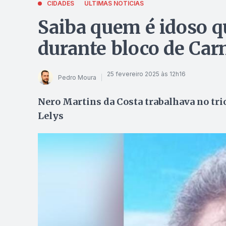
CIDADES
ÚLTIMAS NOTÍCIAS
Saiba quem é idoso q
durante bloco de Car
25 fevereiro 2025 às 12h16
Pedro Moura
Nero Martins da Costa trabalhava no trio
Lelys