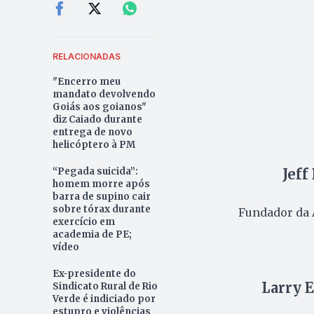
RELACIONADAS
"Encerro meu
mandato devolvendo
Goiás aos goianos"
diz Caiado durante
entrega de novo
helicóptero à PM
“Pegada suicida”:
Jeff
homem morre após
barra de supino cair
sobre tórax durante
Fundador da 
exercício em
academia de PE;
vídeo
Ex-presidente do
Larry E
Sindicato Rural de Rio
Verde é indiciado por
estupro e violências