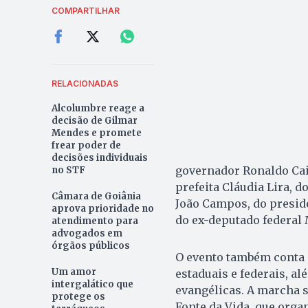
COMPARTILHAR
RELACIONADAS
Alcolumbre reage a
decisão de Gilmar
Mendes e promete
frear poder de
decisões individuais
governador Ronaldo Caia
no STF
prefeita Cláudia Lira, d
Câmara de Goiânia
João Campos, do preside
aprova prioridade no
do ex-deputado federal 
atendimento para
advogados em
órgãos públicos
O evento também conta 
Um amor
estaduais e federais, a
intergalático que
evangélicas. A marcha s
protege os
Fonte da Vida, que org