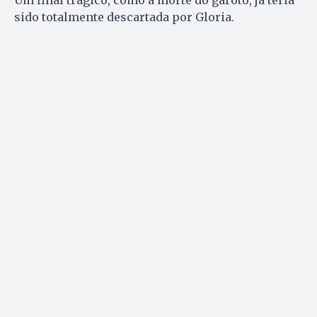
Um final trágico, como a morte do garoto, já teria
sido totalmente descartada por Gloria.