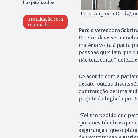
hospitalizados
Foto: Augusto Diniz/Jo
Tramitação será
retomada
Para a vereadora Sabrin
Diretor deve ser concluí
matéria volta à pauta p
pessoas queriam que o 
não tem como”, defende
De acordo com a parlame
debate, outras discussõe
contratação de uma audi
projeto é elogiada por S
“Foi um pedido que part
questões técnicas que 
segurança o que o plano
de Constituição e Justiç