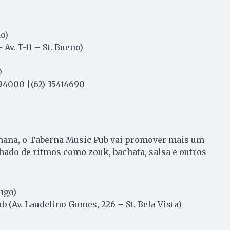
do)
 Av. T-11 – St. Bueno)
0
94000 |(62) 35414690
emana, o Taberna Music Pub vai promover mais um
ado de ritmos como zouk, bachata, salsa e outros
ngo)
 (Av. Laudelino Gomes, 226 – St. Bela Vista)