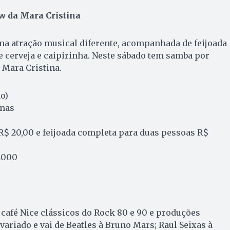
 da Mara Cristina
ma atração musical diferente, acompanhada de feijoada
 cerveja e caipirinha. Neste sábado tem samba por
 Mara Cristina.
do)
anas
R$ 20,00 e feijoada completa para duas pessoas R$
2000
o café Nice clássicos do Rock 80 e 90 e produções
 variado e vai de Beatles à Bruno Mars; Raul Seixas à