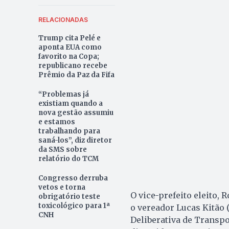
RELACIONADAS
Trump cita Pelé e
aponta EUA como
favorito na Copa;
republicano recebe
Prêmio da Paz da Fifa
“Problemas já
existiam quando a
nova gestão assumiu
e estamos
trabalhando para
saná-los”, diz diretor
da SMS sobre
relatório do TCM
Congresso derruba
vetos e torna
O vice-prefeito eleito,
obrigatório teste
toxicológico para 1ª
o vereador Lucas Kitão 
CNH
Deliberativa de Transpo