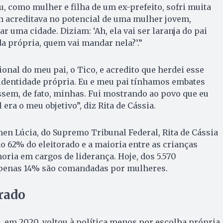
eu, como mulher e filha de um ex-prefeito, sofri muita
 acreditava no potencial de uma mulher jovem,
ar uma cidade. Diziam: ‘Ah, ela vai ser laranja do pai
ida própria, quem vai mandar nela?’.”
onal do meu pai, o Tico, e acredito que herdei esse
identidade própria. Eu e meu pai tínhamos embates
ssem, de fato, minhas. Fui mostrando ao povo que eu
 era o meu objetivo”, diz Rita de Cássia.
en Lúcia, do Supremo Tribunal Federal, Rita de Cássia
 62% do eleitorado e a maioria entre as crianças
oria em cargos de liderança. Hoje, dos 5.570
apenas 14% são comandadas por mulheres.
rado
e, em 2020, voltou à política menos por escolha própria