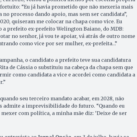
fortuito: “Eu já havia prometido que não mexeria mais
ia no processo dando apoio, mas sem ser candidata”,
2020, quiseram me colocar na chapa como vice. Eu
o a prefeito ex-prefeito Welington Baiano, do MDB:
votar no senhor, já vou te apoiar, vá atrás de outro nome
entrando como vice por ser mulher, ex-prefeita…”
campanha, o candidato a prefeito teve sua candidatura
Rita de Cássia o substituiu na cabeça da chapa sem que
rmir como candidata a vice e acordei como candidata a
r.”
 quando seu terceiro mandato acabar, em 2028, não
as admite a imprevisibilidade do futuro. “Quando eu
 mexer com política, a minha mãe diz: ‘Deixe de ser
u entrevista ao
Jornal Opção
, em 3 de julho, havia se