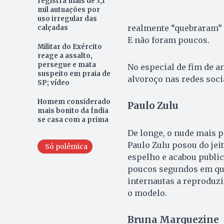
registra mais de 3,1
mil autuações por
uso irregular das
realmente “quebraram” 
calçadas
E não foram poucos.
Militar do Exército
reage a assalto,
persegue e mata
No especial de fim de a
suspeito em praia de
alvoroço nas redes soci
SP; vídeo
Homem considerado
Paulo Zulu
mais bonito da Índia
se casa com a prima
De longe, o nude mais p
Paulo Zulu posou do jei
Só polêmica
espelho e acabou publi
poucos segundos em que 
internautas a reproduzi
o modelo.
Bruna Marquezine