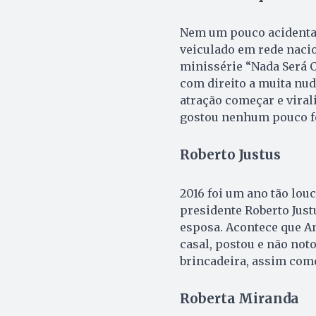
Nem um pouco acidental
veiculado em rede naci
minissérie “Nada Será 
com direito a muita nu
atração começar e vira
gostou nenhum pouco fo
Roberto Justus
2016 foi um ano tão lou
presidente Roberto Jus
esposa. Acontece que An
casal, postou e não not
brincadeira, assim como
Roberta Miranda