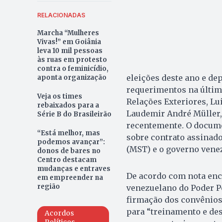
RELACIONADAS
Marcha “Mulheres
Vivas!” em Goiânia
leva 10 mil pessoas
às ruas em protesto
contra o feminicídio,
eleições deste ano e de
aponta organização
requerimentos na última
Veja os times
Relações Exteriores, Lu
rebaixados para a
Laudemir André Müller,
Série B do Brasileirão
recentemente. O documen
“Está melhor, mas
sobre contrato assinad
podemos avançar”:
(MST) e o governo vene
donos de bares no
Centro destacam
mudanças e entraves
De acordo com nota enc
em empreender na
região
venezuelano do Poder Po
firmação dos convênios.
para “treinamento e de
Acordos
Políticos