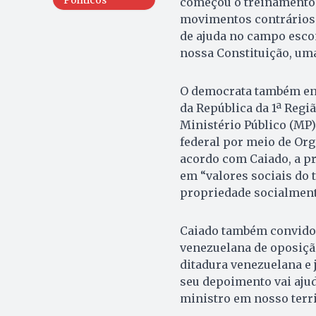
começou o treinamento 
movimentos contrários 
de ajuda no campo esco
nossa Constituição, uma
O democrata também en
da República da 1ª Regiã
Ministério Público (MP)
federal por meio de Or
acordo com Caiado, a pr
em “valores sociais do tr
propriedade socialment
Caiado também convidou
venezuelana de oposição
ditadura venezuelana e j
seu depoimento vai ajud
ministro em nosso terri