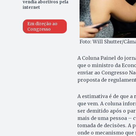
vendia abortivos pela
internet
Em direção ao
Congresso
Foto: Will Shutter/Câ
A Coluna Painel do jorna
que o ministro da Econ
enviar ao Congresso Nac
proposta de regulament
A estimativa é de que a 
que vem. A coluna info
ser demitido após o pa
mais de uma pessoa – cu
tomada de decisões. A p
onde o mecanismo que r