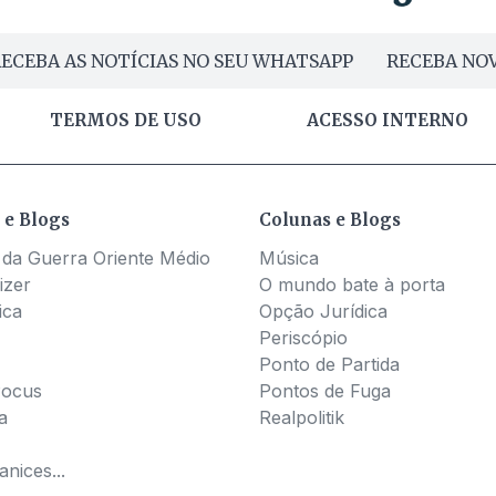
ECEBA AS NOTÍCIAS NO SEU WHATSAPP
RECEBA NOV
TERMOS DE USO
ACESSO INTERNO
 e Blogs
Colunas e Blogs
 da Guerra Oriente Médio
Música
izer
O mundo bate à porta
ica
Opção Jurídica
Periscópio
Ponto de Partida
Pocus
Pontos de Fuga
a
Realpolitik
nices...