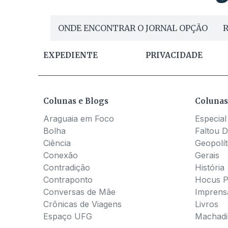
ONDE ENCONTRAR O JORNAL OPÇÃO
R
EXPEDIENTE
PRIVACIDADE
Colunas e Blogs
Colunas
Araguaia em Foco
Especial
Bolha
Faltou D
Ciência
Geopolít
Conexão
Gerais
Contradição
História
Contraponto
Hocus 
Conversas de Mãe
Imprens
Crônicas de Viagens
Livros
Espaço UFG
Machadia