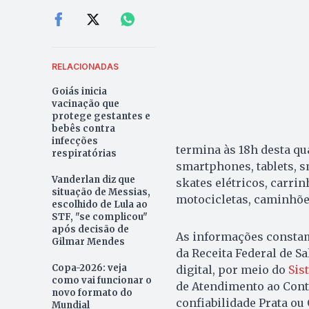
RELACIONADAS
Goiás inicia
vacinação que
protege gestantes e
bebês contra
infecções
termina às 18h desta qua
respiratórias
smartphones, tablets, s
Vanderlan diz que
skates elétricos, carri
situação de Messias,
motocicletas, caminhõe
escolhido de Lula ao
STF, "se complicou"
após decisão de
As informações constam 
Gilmar Mendes
da Receita Federal de S
Copa-2026: veja
digital, por meio do
Sis
como vai funcionar o
de Atendimento ao Contr
novo formato do
confiabilidade Prata ou
Mundial