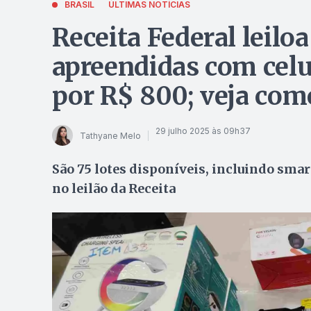
BRASIL
ÚLTIMAS NOTÍCIAS
Receita Federal leilo
apreendidas com celu
por R$ 800; veja como
29 julho 2025 às 09h37
Tathyane Melo
São 75 lotes disponíveis, incluindo smar
no leilão da Receita