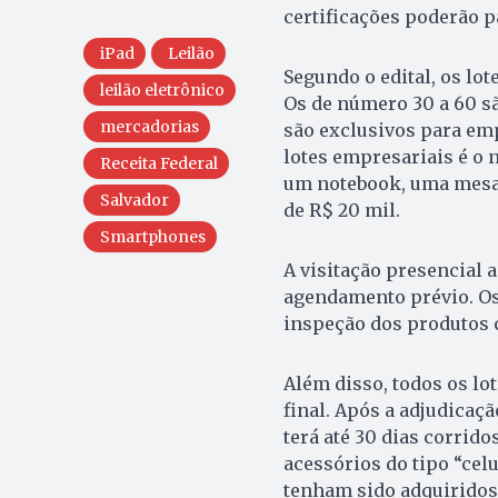
certificações poderão p
iPad
Leilão
Segundo o edital, os lot
leilão eletrônico
Os de número 30 a 60 sã
mercadorias
são exclusivos para em
lotes empresariais é o 
Receita Federal
um notebook, uma mesa 
Salvador
de R$ 20 mil.
Smartphones
A visitação presencial a
agendamento prévio. Os 
inspeção dos produtos 
Além disso, todos os lot
final. Após a adjudicaç
terá até 30 dias corrido
acessórios do tipo “cel
tenham sido adquiridos 