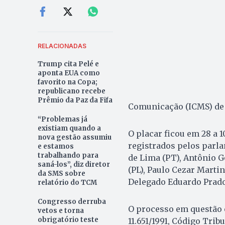
RELACIONADAS
Trump cita Pelé e
aponta EUA como
favorito na Copa;
republicano recebe
Prêmio da Paz da Fifa
Comunicação (ICMS) de
“Problemas já
existiam quando a
O placar ficou em 28 a 
nova gestão assumiu
registrados pelos parl
e estamos
trabalhando para
de Lima (PT), Antônio G
saná-los”, diz diretor
(PL), Paulo Cezar Martin
da SMS sobre
Delegado Eduardo Prado 
relatório do TCM
Congresso derruba
O processo em questão é 
vetos e torna
obrigatório teste
11.651/1991, Código Trib