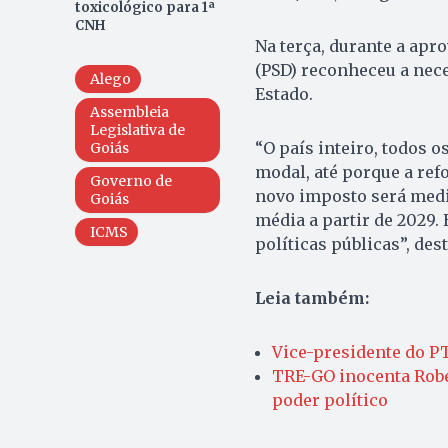
toxicológico para 1ª
CNH
Na terça, durante a apr
(PSD) reconheceu a nec
Alego
Estado.
Assembleia
Legislativa de
“O país inteiro, todos 
Goiás
modal, até porque a ref
Governo de
novo imposto será medid
Goiás
média a partir de 2029.
ICMS
políticas públicas”, des
Leia também:
Vice-presidente do P
TRE-GO inocenta Robe
poder político